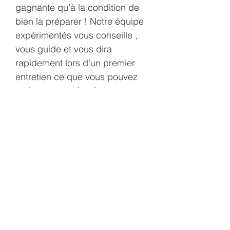
gagnante qu’à la condition de
bien la préparer ! Notre équipe
expérimentés vous conseille ,
vous guide et vous dira
rapidement lors d’un premier
entretien ce que vous pouvez
vraiment attendre de cette
procédure .
En savoir plus
Combien cela va me coûter
?
Vous connaîtrez d’emblée dès
notre premier entretien le coût